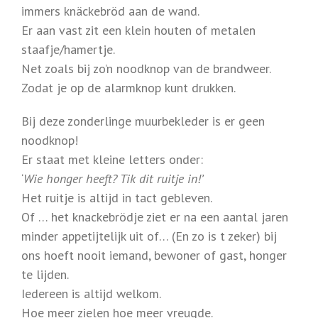
immers knäckebröd aan de wand.
Er aan vast zit een klein houten of metalen
staafje/hamertje.
Net zoals bij zo’n noodknop van de brandweer.
Zodat je op de alarmknop kunt drukken.
Bij deze zonderlinge muurbekleder is er geen
noodknop!
Er staat met kleine letters onder:
‘
Wie honger heeft? Tik dit ruitje in!’
Het ruitje is altijd in tact gebleven.
Of … het knackebrödje ziet er na een aantal jaren
minder appetijtelijk uit of… (En zo is t zeker) bij
ons hoeft nooit iemand, bewoner of gast, honger
te lijden.
Iedereen is altijd welkom.
Hoe meer zielen hoe meer vreugde.