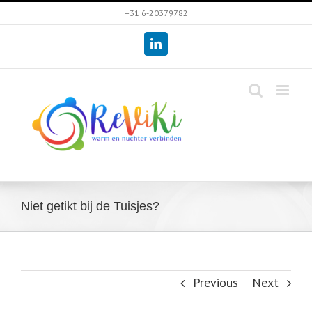
Skip
+31 6-20379782
to
LinkedIn
content
Niet getikt bij de Tuisjes?
Previous
Next