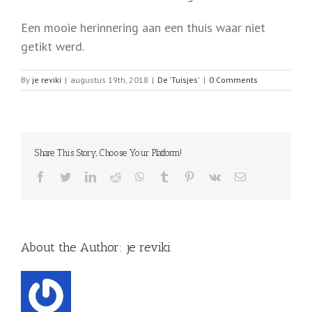
Een mooie herinnering aan een thuis waar niet
getikt werd.
By
je reviki
|
augustus 19th, 2018
|
De 'Tuisjes'
|
0 Comments
Share This Story, Choose Your Platform!
Facebook
Twitter
LinkedIn
Reddit
WhatsApp
Tumblr
Pinterest
Vk
Email
About the Author:
je reviki