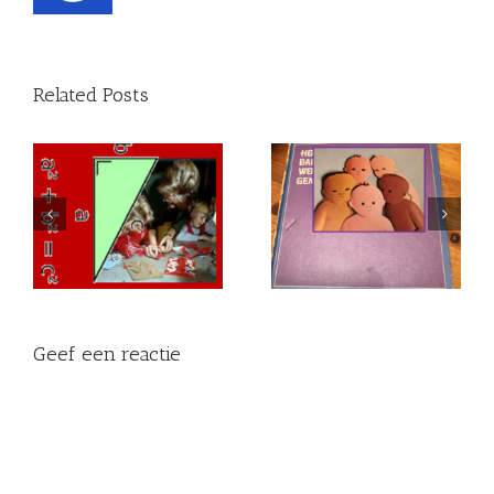
Related Posts
n
Jij bent een winnaar!
STRAFPIEK
Geef een reactie