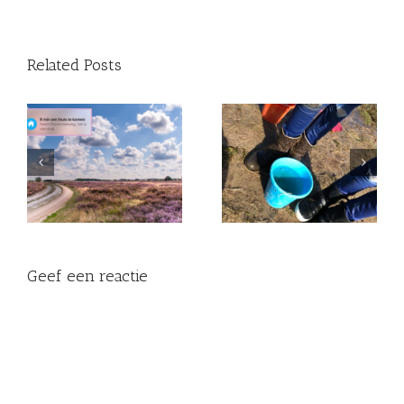
Related Posts
Begin op tijd met
Zo ‘vier’ ik haar tweede
KLEINKINDEREN!
sterfdag!
Geef een reactie