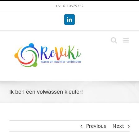
Skip
+31 6-20379782
to
LinkedIn
content
Ik ben een volwassen kleuter!
Previous
Next