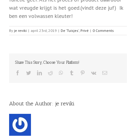
wat vreugde krijgt is het goed.(vindt deze juf) Ik
ben een volwassen kleuter!
By
je reviki
|
april 23rd, 2019
|
De 'Tuisjes'
,
Privé
|
0 Comments
Share This Story, Choose Your Platform!
Facebook
Twitter
LinkedIn
Reddit
WhatsApp
Tumblr
Pinterest
Vk
Email
About the Author:
je reviki