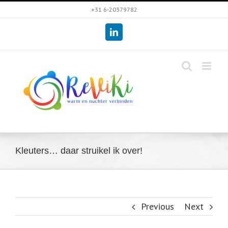
Skip
+31 6-20379782
to
LinkedIn
content
Kleuters… daar struikel ik over!
Previous
Next