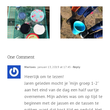
Begin op tijd met
Zo ‘vier’ ik haar tweede
KLEINKINDEREN!
sterfdag!
One Comment
Marloes
januari 13, 2019 at 17:45
- Reply
Heerlijk om te lezen!
Jaren geleden mocht je “mijn groep 1-2”
aan het eind van de dag een half uurtje
overnemen. Mijn advies was om op tijd te
beginnen met de jassen en de tassen te
pakken, want dat kost tijd en geduld. Het