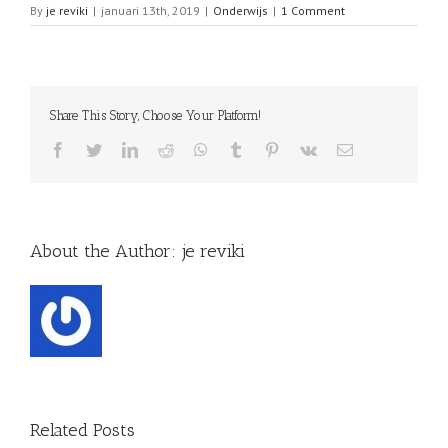
By
je reviki
|
januari 13th, 2019
|
Onderwijs
|
1 Comment
Share This Story, Choose Your Platform!
Facebook
Twitter
LinkedIn
Reddit
WhatsApp
Tumblr
Pinterest
Vk
Email
About the Author:
je reviki
Related Posts