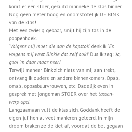
komt er een stoer, gekuifd manneke de klas binnen.
Nog geen meter hoog en onomstotelijk DE BINK
van de klas!
Met een zwierig gebaar, smijt hij zijn tas in de
poppenhoek.
‘Volgens mij moet die aan de kapstok
’ denk ik. ‘
En
volgens mij weet Binkie dat zelf ook!’
Dus ik zeg: ‘
Ja,
gooi ‘m daar maar neer!
’
Terwijl meneer Bink zich niets van mij aan trekt,
ontvang ik ouders en andere binnenkomers. Opa’s,
oma’s, oppasbuurvrouwen, etc. Dadelijk even in
gesprek met jongeman STOER over het
tassen-
werp-spel.
Langzaamaan vult de klas zich. Goddank heeft de
eigen juf hen al veel manieren geleerd. In mijn
droom braken ze de kiet af, voordat de bel gegaan