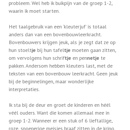
probleem. Wel heb ik buikpijn van de groep 1-2,
waarin ik moet starten.
Het taalgebruik van een ‘kleuterjuf’ is totaal
anders dan van een bovenbouwleerkracht.
Bovenbouwers krijgen jeuk, als je zegt dat ze op
hun stoelt
je
bij hun tafel
tje
moeten gaan zitten,
om vervolgens hun schrif
tje
en pen
netje
te
pakken. Andersom hebben kleuters last, met de
teksten van een bovenbouw leerkracht. Geen jeuk
bij de beginnelingen, maar wonderlijke
interpretaties.
Ik sta bij de deur en groet de kinderen en héél
véél ouders. Want die komen allemaal mee in
groep 1-2. Wanneer er een stuk of 6 lieftallige,
roze, snoeperige meisjes braaf zitten in de kring,