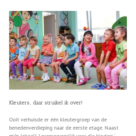
View
Larger
Image
Kleuters… daar struikel ik over!
Ooit verhuisde er één kleutergroep van de
benedenverdieping naar de eerste etage. Naast
mijn lokaal! ‘
Levensgevaarlijk voor die kleuters.
’