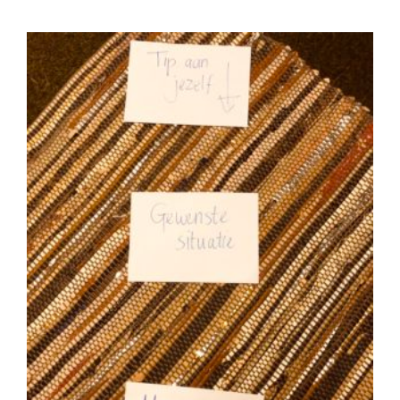
View
Larger
Image