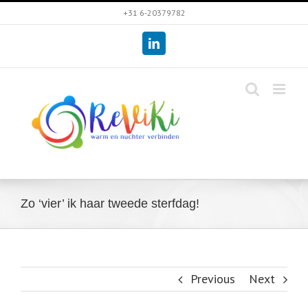
Skip
+31 6-20379782
to
LinkedIn
content
Zo ‘vier’ ik haar tweede sterfdag!
Previous
Next