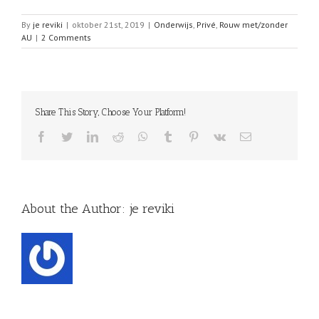
By
je reviki
|
oktober 21st, 2019
|
Onderwijs
,
Privé
,
Rouw met/zonder
AU
|
2 Comments
Share This Story, Choose Your Platform!
Facebook
Twitter
LinkedIn
Reddit
WhatsApp
Tumblr
Pinterest
Vk
Email
About the Author:
je reviki