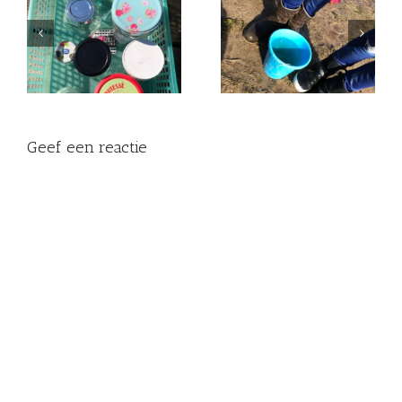
Begin op tijd met
Zo ‘vier’ ik haar tweede
KLEINKINDEREN!
sterfdag!
Geef een reactie