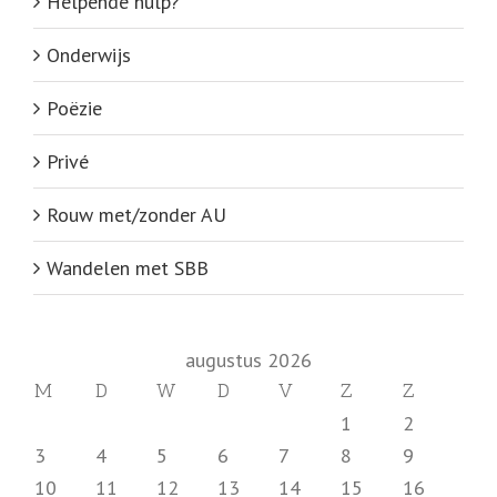
Helpende hulp?
Onderwijs
Poëzie
Privé
Rouw met/zonder AU
Wandelen met SBB
augustus 2026
M
D
W
D
V
Z
Z
1
2
3
4
5
6
7
8
9
10
11
12
13
14
15
16