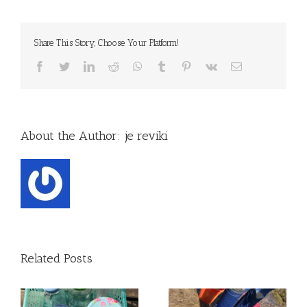
Share This Story, Choose Your Platform!
Facebook
Twitter
LinkedIn
Reddit
WhatsApp
Tumblr
Pinterest
Vk
Email
About the Author:
je reviki
Related Posts