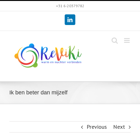
Skip
+31 6-20379782
to
LinkedIn
content
Ik ben beter dan mijzelf
Previous
Next