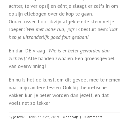
achter, te ver opzij en ééntje slaagt er zelfs in om
op zijn ellebogen over de kop te gaan.
Ondertussen hoor ik zijn afgeklemde stemmetje
roepen: ‘
Wel met bolle rug, juf!
’ Ik bestuit hem: ‘
Dat
heb je uitzonderlijk goed fout gedaan!
’
En dan DE vraag: ‘
Wie is er beter geworden dan
zichzelf.’
Alle handen zwaaien. Een groepsgevoel
van overwinning!
En nu is het de kunst, om dit gevoel mee te nemen
naar mijn andere lessen. Ook bij theoretische
vakken kun je beter worden dan jezelf, en dat
voelt net zo lekker!
By
je reviki
|
februari 25th, 2019
|
Onderwijs
|
0 Comments