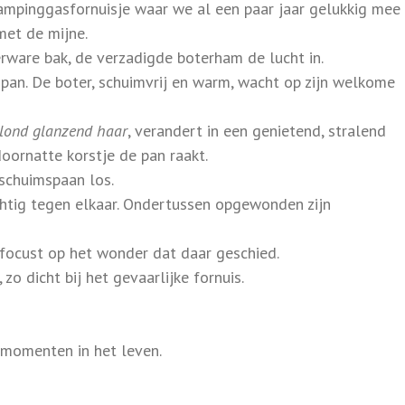
 campinggasfornuisje waar we al een paar jaar gelukkig mee z
met de mijne.
ware bak, de verzadigde boterham de lucht in.
pan. De boter, schuimvrij en warm, wacht op zijn welkome
blond glanzend haar
, verandert in een genietend, stralend
doornatte korstje de pan raakt.
e schuimspaan los.
chtig tegen elkaar. Ondertussen opgewonden zijn
efocust op het wonder dat daar geschied.
zo dicht bij het gevaarlijke fornuis.
ke momenten in het leven.