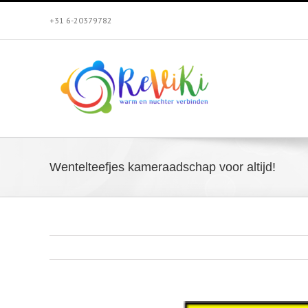
Skip
+31 6-20379782
to
content
Wentelteefjes kameraadschap voor altijd!