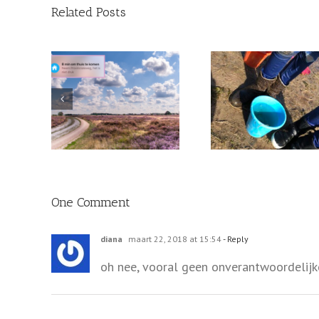
Related Posts
Begin op tijd met
Zo ‘vier’ ik ha
ome?
KLEINKINDEREN!
sterfdag
One Comment
diana
maart 22, 2018 at 15:54
- Reply
oh nee, vooral geen onverantwoordelijk