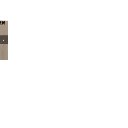
uw in de
it