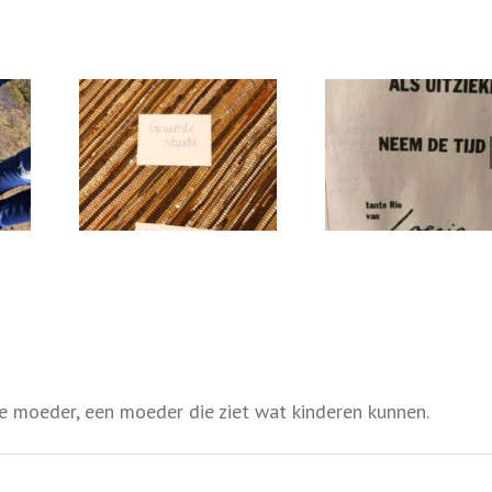
ar tweede
Moeder-de-vro
Ik geef je 15 seconden
!
puberte
e moeder, een moeder die ziet wat kinderen kunnen.