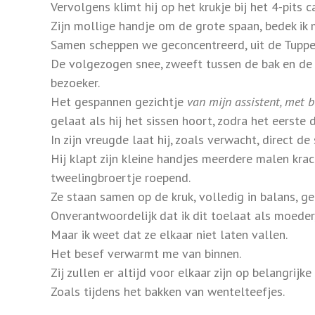
Vervolgens klimt hij op het krukje bij het 4-pits
Zijn mollige handje om de grote spaan, bedek ik 
Samen scheppen we geconcentreerd, uit de Tupper
De volgezogen snee, zweeft tussen de bak en de 
bezoeker.
Het gespannen gezichtje
van mijn assistent, met 
gelaat als hij het sissen hoort, zodra het eerste 
In zijn vreugde laat hij, zoals verwacht, direct d
Hij klapt zijn kleine handjes meerdere malen kra
tweelingbroertje roepend.
Ze staan samen op de kruk, volledig in balans, g
Onverantwoordelijk dat ik dit toelaat als moeder, 
Maar ik weet dat ze elkaar niet laten vallen.
Het besef verwarmt me van binnen.
Zij zullen er altijd voor elkaar zijn op belangrij
Zoals tijdens het bakken van wentelteefjes.