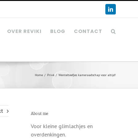
LinkedIn
OVER REVIKI
BLOG
CONTACT
Home
/
Privé
/
Wentelteefjes kameraadschap voor altijd!
xt
About me
Voor kleine glimlachjes en
overdenkingen.