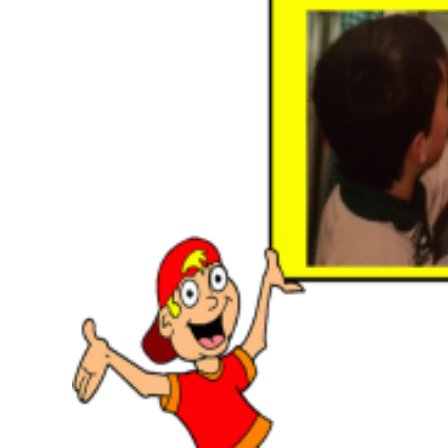
View
Larger
Image