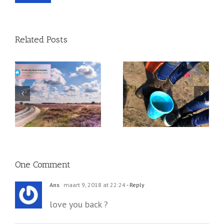
Related Posts
Begin op tijd met
Zo ‘vier’ ik haar tweede
KLEINKINDEREN!
sterfdag!
One Comment
Ans
maart 9, 2018 at 22:24
- Reply
love you back ?