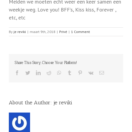
Meiden we moeten echt weer een keer samen een
weekje weg. Love you! BFF’s, Kiss kiss, Forever ,
etc, etc
By
je reviki
|
maart 9th, 2018
|
Privé
|
1 Comment
Share This Story, Choose Your Platform!
Facebook
Twitter
LinkedIn
Reddit
WhatsApp
Tumblr
Pinterest
Vk
Email
About the Author:
je reviki