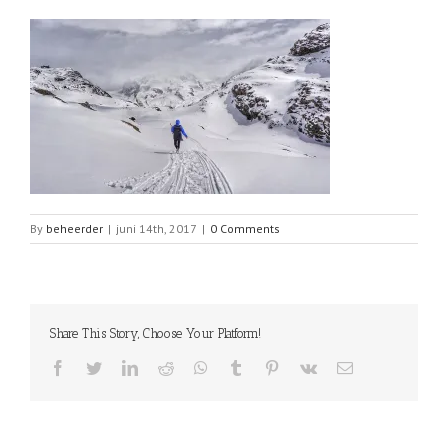
By
beheerder
|
juni 14th, 2017
|
0 Comments
Share This Story, Choose Your Platform!
Facebook
Twitter
LinkedIn
Reddit
WhatsApp
Tumblr
Pinterest
Vk
Email