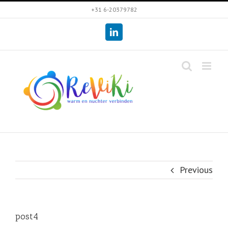
Skip
+31 6-20379782
to
LinkedIn
content
Previous
post4