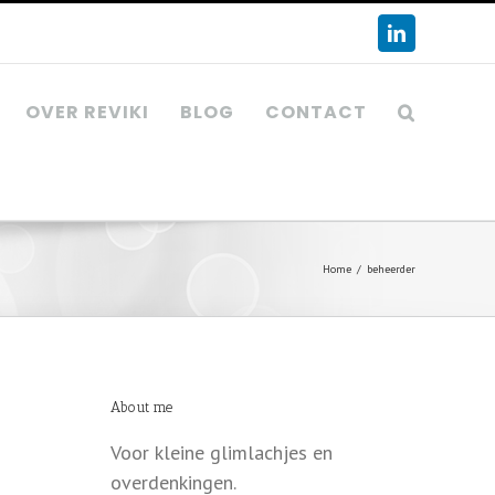
LinkedIn
OVER REVIKI
BLOG
CONTACT
Home
/
beheerder
About me
Voor kleine glimlachjes en
overdenkingen.