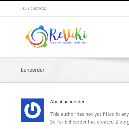
Skip
+31 6-20379782
to
content
beheerder
About
beheerder
This author has not yet filled in any
So far beheerder has created 2 blog