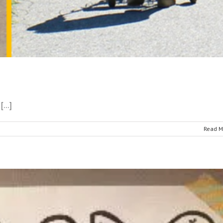
...]
Read M