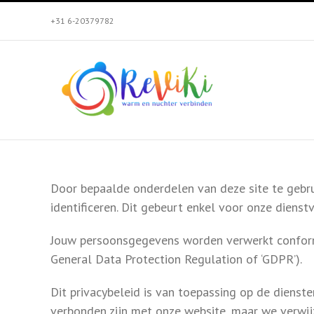
Skip
+31 6-20379782
to
content
Door bepaalde onderdelen van deze site te gebruik
identificeren. Dit gebeurt enkel voor onze dienst
Jouw persoonsgegevens worden verwerkt conform
General Data Protection Regulation of ‘GDPR’).
Dit privacybeleid is van toepassing op de dienste
verbonden zijn met onze website, maar we verwijz